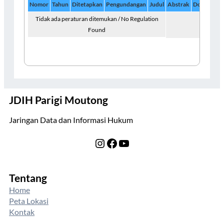
Nomor
Tahun
Ditetapkan
Pengundangan
Judul
Abstrak
Dokumen
Tidak ada peraturan ditemukan / No Regulation
Found
JDIH Parigi Moutong
Jaringan Data dan Informasi Hukum
Instagram
Facebook
YouTube
Tentang
Home
Peta Lokasi
Kontak