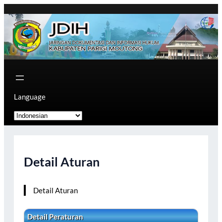
Skip
to
content
Language
Detail Aturan
Detail Aturan
Detail Peraturan