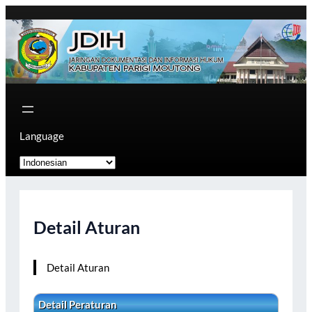
Skip
to
content
Language
Detail Aturan
Detail Aturan
Detail Peraturan