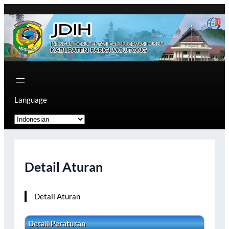
Skip
to
content
Language
Detail Aturan
Detail Aturan
Detail Peraturan