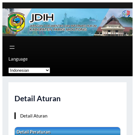
Skip
to
content
Language
Detail Aturan
Detail Aturan
Detail Peraturan